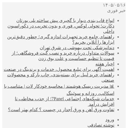
۱۴۰۵/۰۵/۱۶
خبر فوری
انواع قاب بندی دیوار با گچبری پیش ساخته پلی یورتان
دکارت؛ تحولی لوکس، فوری و بدون تخریب در دکوراسیون
داخلی
راهنمای جامع خرید تجهیزات اندازه گیری؛ چطور دقیق‌ترین
ابزارها را آنلاین بخریم؟
دندانپزشکی تحت بیهوشی در شرق تهران
سوالات متداول درباره خرید و نصب گیت فروشگاهی؛ از
قیمت تا تنظیم حساسیت و علت بوق زدن
اخبار هفته
اهمیت آگهی برای تبلیغ محصول، خدمات و برندینگ در صنعت
راهنمای خرید لیبل برای بسته‌بندی، چاپ بارکد و محصولات
صنعتی
📊 مدیریت ریسک هوشمند | محاسبه خودکار لات | متناسب با
اسکالپ، روزانه و سوئینگ
خدمات شبکه‌های اجتماعی 7Panel؛ از جذب مخاطب تا
افزایش درآمد
تفاوت ورق آهن و ورق آجدار در چیست ؟ کدام بهتر است؟
ورود
نوشته تصادفی