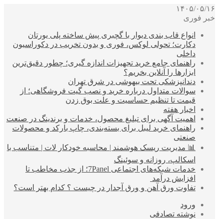
۱۴۰۵/۰۵/۱۶
خبر فوری
انواع قاب بندی دیوار با گچبری پیش ساخته پلی یورتان
دکارت؛ تحولی لوکس، فوری و بدون تخریب در دکوراسیون
داخلی
راهنمای جامع خرید تجهیزات اندازه گیری؛ چطور دقیق‌ترین
ابزارها را آنلاین بخریم؟
دندانپزشکی تحت بیهوشی در شرق تهران
سوالات متداول درباره خرید و نصب گیت فروشگاهی؛ از
قیمت تا تنظیم حساسیت و علت بوق زدن
اخبار هفته
اهمیت آگهی برای تبلیغ محصول، خدمات و برندینگ در صنعت
راهنمای خرید لیبل برای بسته‌بندی، چاپ بارکد و محصولات
صنعتی
📊 مدیریت ریسک هوشمند | محاسبه خودکار لات | متناسب با
اسکالپ، روزانه و سوئینگ
خدمات شبکه‌های اجتماعی 7Panel؛ از جذب مخاطب تا
افزایش درآمد
تفاوت ورق آهن و ورق آجدار در چیست ؟ کدام بهتر است؟
ورود
نوشته تصادفی