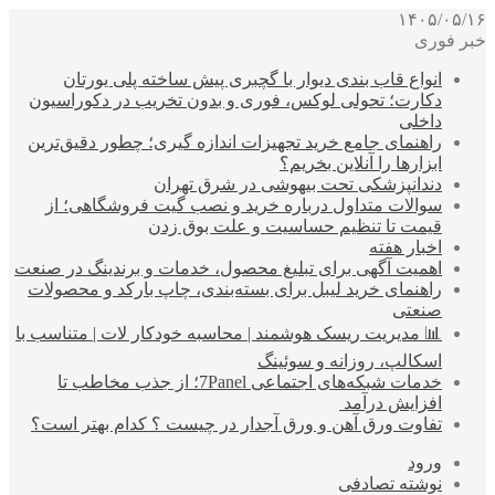
۱۴۰۵/۰۵/۱۶
خبر فوری
انواع قاب بندی دیوار با گچبری پیش ساخته پلی یورتان
دکارت؛ تحولی لوکس، فوری و بدون تخریب در دکوراسیون
داخلی
راهنمای جامع خرید تجهیزات اندازه گیری؛ چطور دقیق‌ترین
ابزارها را آنلاین بخریم؟
دندانپزشکی تحت بیهوشی در شرق تهران
سوالات متداول درباره خرید و نصب گیت فروشگاهی؛ از
قیمت تا تنظیم حساسیت و علت بوق زدن
اخبار هفته
اهمیت آگهی برای تبلیغ محصول، خدمات و برندینگ در صنعت
راهنمای خرید لیبل برای بسته‌بندی، چاپ بارکد و محصولات
صنعتی
📊 مدیریت ریسک هوشمند | محاسبه خودکار لات | متناسب با
اسکالپ، روزانه و سوئینگ
خدمات شبکه‌های اجتماعی 7Panel؛ از جذب مخاطب تا
افزایش درآمد
تفاوت ورق آهن و ورق آجدار در چیست ؟ کدام بهتر است؟
ورود
نوشته تصادفی