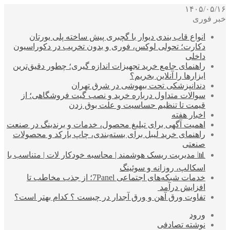
۱۴۰۵/۰۵/۱۶
خبر فوری
انواع قاب بندی دیوار با گچبری پیش ساخته پلی یورتان
دکارت؛ تحولی لوکس، فوری و بدون تخریب در دکوراسیون
داخلی
راهنمای جامع خرید تجهیزات اندازه گیری؛ چطور دقیق‌ترین
ابزارها را آنلاین بخریم؟
دندانپزشکی تحت بیهوشی در شرق تهران
سوالات متداول درباره خرید و نصب گیت فروشگاهی؛ از
قیمت تا تنظیم حساسیت و علت بوق زدن
اخبار هفته
اهمیت آگهی برای تبلیغ محصول، خدمات و برندینگ در صنعت
راهنمای خرید لیبل برای بسته‌بندی، چاپ بارکد و محصولات
صنعتی
📊 مدیریت ریسک هوشمند | محاسبه خودکار لات | متناسب با
اسکالپ، روزانه و سوئینگ
خدمات شبکه‌های اجتماعی 7Panel؛ از جذب مخاطب تا
افزایش درآمد
تفاوت ورق آهن و ورق آجدار در چیست ؟ کدام بهتر است؟
ورود
نوشته تصادفی