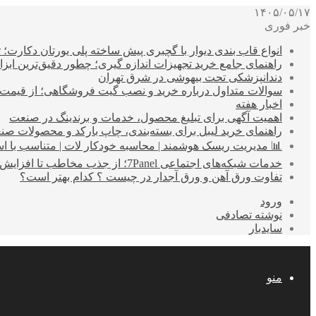
۱۴۰۵/۰۵/۱۷
خبر فوری
انواع قاب بندی دیوار با گچبری پیش ساخته پلی یورتان دکارت
راهنمای جامع خرید تجهیزات اندازه گیری؛ چطور دقیق‌ترین ابزاره
دندانپزشکی تحت بیهوشی در شرق تهران
سوالات متداول درباره خرید و نصب گیت فروشگاهی؛ از قیمت
اخبار هفته
اهمیت آگهی برای تبلیغ محصول، خدمات و برندینگ در صنعت
راهنمای خرید لیبل برای بسته‌بندی، چاپ بارکد و محصولات صن
📊 مدیریت ریسک هوشمند | محاسبه خودکار لات | متناسب با اس
خدمات شبکه‌های اجتماعی 7Panel؛ از جذب مخاطب تا افزایش درآمد
تفاوت ورق آهن و ورق آجدار در چیست ؟ کدام بهتر است؟
ورود
نوشته تصادفی
سایدبار
منو