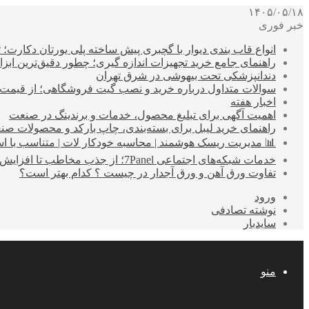
۱۴۰۵/۰۵/۱۸
خبر فوری
انواع قاب بندی دیوار با گچبری پیش ساخته پلی یورتان دکارت
راهنمای جامع خرید تجهیزات اندازه گیری؛ چطور دقیق‌ترین ابزاره
دندانپزشکی تحت بیهوشی در شرق تهران
سوالات متداول درباره خرید و نصب گیت فروشگاهی؛ از قیمت
اخبار هفته
اهمیت آگهی برای تبلیغ محصول، خدمات و برندینگ در صنعت
راهنمای خرید لیبل برای بسته‌بندی، چاپ بارکد و محصولات صن
📊 مدیریت ریسک هوشمند | محاسبه خودکار لات | متناسب با اس
خدمات شبکه‌های اجتماعی 7Panel؛ از جذب مخاطب تا افزایش درآمد
تفاوت ورق آهن و ورق آجدار در چیست ؟ کدام بهتر است؟
ورود
نوشته تصادفی
سایدبار
منو