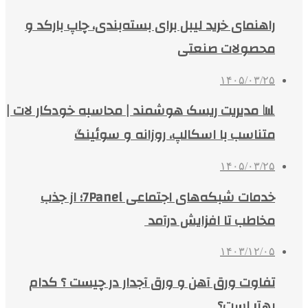
راهنمای خرید لیبل برای بسته‌بندی، چاپ بارکد و
محصولات صنعتی
۱۴۰۵/۰۳/۲۵
📊 مدیریت ریسک هوشمند | محاسبه خودکار لات |
متناسب با اسکالپ، روزانه و سوئینگ
۱۴۰۵/۰۳/۲۵
خدمات شبکه‌های اجتماعی 7Panel؛ از جذب
مخاطب تا افزایش درآمد
۱۴۰۳/۱۲/۰۵
تفاوت ورق آهن و ورق آجدار در چیست ؟ کدام
بهتر است؟