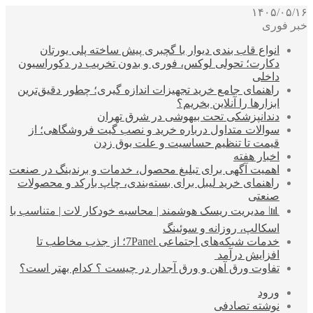
۱۴۰۵/۰۵/۱۶
خبر فوری
انواع قاب بندی دیوار با گچبری پیش ساخته پلی یورتان
دکارت؛ تحولی لوکس، فوری و بدون تخریب در دکوراسیون
داخلی
راهنمای جامع خرید تجهیزات اندازه گیری؛ چطور دقیق‌ترین
ابزارها را آنلاین بخریم؟
دندانپزشکی تحت بیهوشی در شرق تهران
سوالات متداول درباره خرید و نصب گیت فروشگاهی؛ از
قیمت تا تنظیم حساسیت و علت بوق زدن
اخبار هفته
اهمیت آگهی برای تبلیغ محصول، خدمات و برندینگ در صنعت
راهنمای خرید لیبل برای بسته‌بندی، چاپ بارکد و محصولات
صنعتی
📊 مدیریت ریسک هوشمند | محاسبه خودکار لات | متناسب با
اسکالپ، روزانه و سوئینگ
خدمات شبکه‌های اجتماعی 7Panel؛ از جذب مخاطب تا
افزایش درآمد
تفاوت ورق آهن و ورق آجدار در چیست ؟ کدام بهتر است؟
ورود
نوشته تصادفی