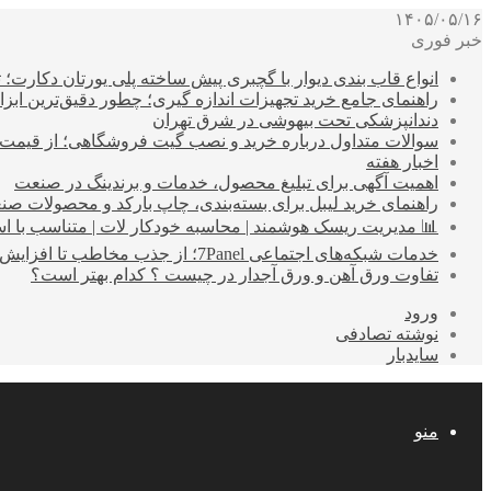
۱۴۰۵/۰۵/۱۶
خبر فوری
انواع قاب بندی دیوار با گچبری پیش ساخته پلی یورتان دکارت
راهنمای جامع خرید تجهیزات اندازه گیری؛ چطور دقیق‌ترین ابزاره
دندانپزشکی تحت بیهوشی در شرق تهران
سوالات متداول درباره خرید و نصب گیت فروشگاهی؛ از قیمت
اخبار هفته
اهمیت آگهی برای تبلیغ محصول، خدمات و برندینگ در صنعت
راهنمای خرید لیبل برای بسته‌بندی، چاپ بارکد و محصولات صن
📊 مدیریت ریسک هوشمند | محاسبه خودکار لات | متناسب با اس
خدمات شبکه‌های اجتماعی 7Panel؛ از جذب مخاطب تا افزایش درآمد
تفاوت ورق آهن و ورق آجدار در چیست ؟ کدام بهتر است؟
ورود
نوشته تصادفی
سایدبار
منو