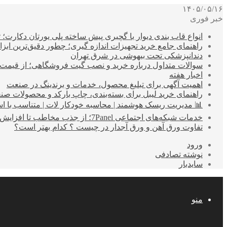
۱۴۰۵/۰۵/۱۶
خبر فوری
انواع قاب بندی دیوار با گچبری پیش ساخته پلی یورتان دکارت
راهنمای جامع خرید تجهیزات اندازه گیری؛ چطور دقیق‌ترین ابزاره
دندانپزشکی تحت بیهوشی در شرق تهران
سوالات متداول درباره خرید و نصب گیت فروشگاهی؛ از قیمت
اخبار هفته
اهمیت آگهی برای تبلیغ محصول، خدمات و برندینگ در صنعت
راهنمای خرید لیبل برای بسته‌بندی، چاپ بارکد و محصولات صن
📊 مدیریت ریسک هوشمند | محاسبه خودکار لات | متناسب با اس
خدمات شبکه‌های اجتماعی 7Panel؛ از جذب مخاطب تا افزایش درآمد
تفاوت ورق آهن و ورق آجدار در چیست ؟ کدام بهتر است؟
ورود
نوشته تصادفی
سایدبار
منو