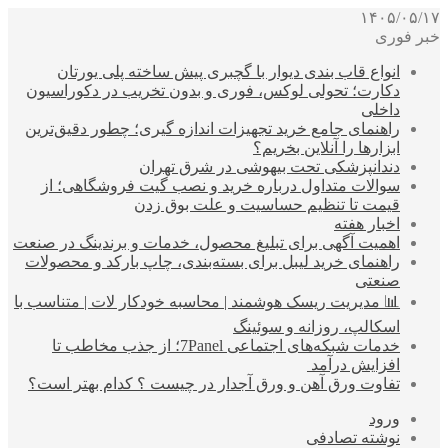
۱۴۰۵/۰۵/۱۷
خبر فوری
انواع قاب بندی دیوار با گچبری پیش ساخته پلی یورتان
دکارت؛ تحولی لوکس، فوری و بدون تخریب در دکوراسیون
داخلی
راهنمای جامع خرید تجهیزات اندازه گیری؛ چطور دقیق‌ترین
ابزارها را آنلاین بخریم؟
دندانپزشکی تحت بیهوشی در شرق تهران
سوالات متداول درباره خرید و نصب گیت فروشگاهی؛ از
قیمت تا تنظیم حساسیت و علت بوق زدن
اخبار هفته
اهمیت آگهی برای تبلیغ محصول، خدمات و برندینگ در صنعت
راهنمای خرید لیبل برای بسته‌بندی، چاپ بارکد و محصولات
صنعتی
📊 مدیریت ریسک هوشمند | محاسبه خودکار لات | متناسب با
اسکالپ، روزانه و سوئینگ
خدمات شبکه‌های اجتماعی 7Panel؛ از جذب مخاطب تا
افزایش درآمد
تفاوت ورق آهن و ورق آجدار در چیست ؟ کدام بهتر است؟
ورود
نوشته تصادفی