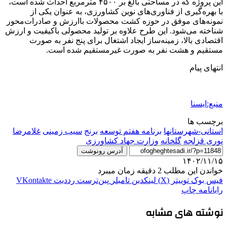
این پروژه که در مساحتی بالغ بر ۴۵۰۰ مترمربع احداث شده است،
با بهره‌گیری از فناوری‌های نوین کشاورزی، به عنوان یکی از
نمونه‌های موفق در حوزه کشت محصولات باارزش و صادرات‌محور
شناخته می‌شود. این طرح علاوه بر تولید محصولی باکیفیت و ارزش
اقتصادی بالا، زمینه‌ساز ایجاد اشتغال برای پنج نفر به صورت
مستقیم و هشت نفر به صورت غیرمستقیم شده است.
انتهای پیام
منبع:ایسنا
برچسب ها
استانی-شهرستانها
برنامه هفتم توسعه
برنج
سیب زمینی
غلامرضا
نوری قزلجه
گلخانه
وزارت جهاد كشاورزی
آدرس رونوشت
۱۴۰۲/۱۱/۱۵
خواندن این مطلب 2 دقیقه زمان میبرد
فیس بوک
توییتر (X)
لینکدین
‫تامبلر
‫پین‌ترست
‫رددیت
‫VKontakte
رایانامه
چاپ
نوشته های مشابه