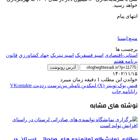
خواهد رسید.
انتهای پیام
منبع:ایسنا
برچسب ها
استانی-اقتصادی
اسید فسفریک
اسید نیتریک
جهاد كشاورزي
قانون
برنامه هفتم
آدرس رونوشت
۱۴۰۲/۱۱/۱۵
خواندن این مطلب 1 دقیقه زمان میبرد
فیس بوک
توییتر (X)
لینکدین
‫تامبلر
‫پین‌ترست
‫رددیت
‫VKontakte
رایانامه
چاپ
نوشته های مشابه
برگزاری نمایشگاه توانمندی‌های صادراتی لرستان در