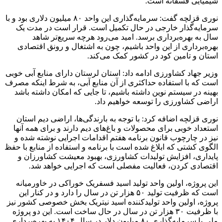
شیمیایی فسفاته است.
نوری قزلچه گفت: سرمایه‌گذاری این واحد ۸۰ میلیون‌ دلاری بود و با
سرمایه‌گذار خارجی در حال تکمیل است. قرار است در مدت یک
سال به بهره‌برداری برسد. امید می‌رود هرچه سریع‌تر شاهد
بهره‌برداری از این واحد باشیم، چون به اشتغال و رونق اقتصادی
استان و تامین کود در کشور کمک می‌کند.
وزیر جهاد کشاورزی ادامه داد: استان لرستان دارای منابع آبی خوبی
است که با استفاده حداکثری از آن منابع آبی، به شرط اینکه مصرف
بهینه در سیستم نوین داشته باشیم، تا جایی‌ که امکان داشته باشد
اراضی کشاورزی را توسعه خواهیم داد.
نوری قزلچه اضافه کرد: با توجه به بارندگی‌ها، اراضی دیم استان
استعداد خوبی برای محصولات و باغ‌های دیم دارند و برای همه آنها
نیز در چارچوب قانون برنامه هفتم اقدامات اجرایی نوشته شده و
الگوی کشتی که ابلاغ شده است با برنامه و استفاده از منابع با حفظ
پایداری، افزایش تولیدات کشاورزی، بهبود معیشت کشاورزان و
اقتصادی کردن، فعالیت مفصلی است که اجرایی خواهد شد.
این پروژه، اولین واحد تولید اسید فسفریک خوراکی در خاورمیانه
است که ظرفیت تولید ۵۰ هزار تن در سال را دارد و در کنار این
پروژه، اولین واحد تولیدکننده اسید نیتریک بخش خصوصی کشور نیز
با ظرفیت ۳۰ هزار تن در سال در حال ساخت است. این دو پروژه
ملی با سرمایه‌گذاری ۸۰ میلیون دلار در سال ۱۴۰۴ به بهره‌برداری