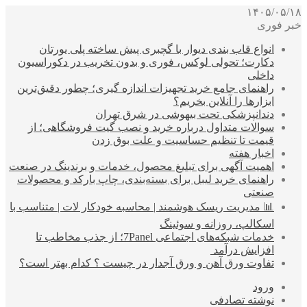
۱۴۰۵/۰۵/۱۸
خبر فوری
انواع قاب بندی دیوار با گچبری پیش ساخته پلی یورتان
دکارت؛ تحولی لوکس، فوری و بدون تخریب در دکوراسیون
داخلی
راهنمای جامع خرید تجهیزات اندازه گیری؛ چطور دقیق‌ترین
ابزارها را آنلاین بخریم؟
دندانپزشکی تحت بیهوشی در شرق تهران
سوالات متداول درباره خرید و نصب گیت فروشگاهی؛ از
قیمت تا تنظیم حساسیت و علت بوق زدن
اخبار هفته
اهمیت آگهی برای تبلیغ محصول، خدمات و برندینگ در صنعت
راهنمای خرید لیبل برای بسته‌بندی، چاپ بارکد و محصولات
صنعتی
📊 مدیریت ریسک هوشمند | محاسبه خودکار لات | متناسب با
اسکالپ، روزانه و سوئینگ
خدمات شبکه‌های اجتماعی 7Panel؛ از جذب مخاطب تا
افزایش درآمد
تفاوت ورق آهن و ورق آجدار در چیست ؟ کدام بهتر است؟
ورود
نوشته تصادفی