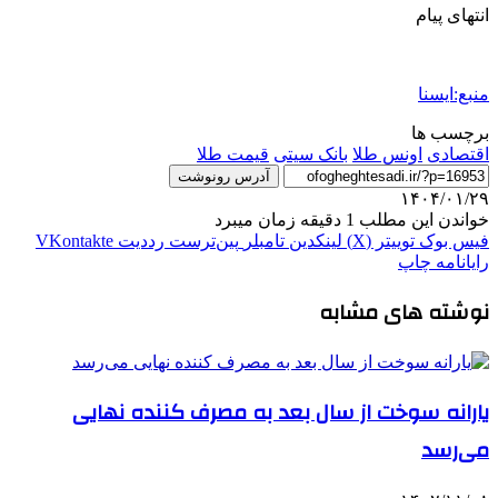
انتهای پیام
منبع:ایسنا
برچسب ها
اقتصادی
اونس طلا
بانک سیتی
قیمت طلا
آدرس رونوشت
۱۴۰۴/۰۱/۲۹
خواندن این مطلب 1 دقیقه زمان میبرد
فیس بوک
توییتر (X)
لینکدین
‫تامبلر
‫پین‌ترست
‫رددیت
‫VKontakte
رایانامه
چاپ
نوشته های مشابه
یارانه سوخت از سال بعد به مصرف کننده نهایی
می‌رسد