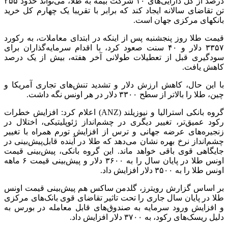
درصد از کل دارایی‌های ۱۰ شرکت بیمه به طلا، می‌تواند حدود ۲۵۵
تن تقاضای سالانه ایجاد کند که برابر با تقریبا یک چهارم کل خرید
بانکهای مرکزی جهان است.
قیمت طلا روز پنجشنبه پس از اینکه در ابتدای معاملات، به رکورد
۳۳۵۷ دلار و ۴۰ سنت صعود کرد، با اقدام سرمایه‌گذاران برای
سودگیری قبل از تعطیلات طولانی آخر هفته، بیش از یک درصد
کاهش یافت.
با این حال، کاهش ارزش دلار و تشدید تنش‌های تجاری آمریکا و
چین، طلا را بالاتر از سطح ۳۳۰۰ دلار در هر اونس نگه داشت.
گروه بانکی استرالیا و نیوزیلند (ANZ) اعلام کرد: افزایش خطرات
رکود عمیق‌تر، تغییر دیگری در چشم‌انداز ژئوپلیتیکی، اختلال در
زنجیره‌های عرضه جهانی و ترس از افزایش تورم همراه با تغییر
چشم‌انداز نرخ بهره نشان می‌دهد که طلا در آینده قابل‌پیش‌بینی در
جایگاهی قوی باقی خواهد ماند. این گروه بانکی، پیش‌بینی قیمت
اونس طلا در پایان سال را به ۳۶۰۰ دلار و پیش‌بینی قیمت ۶ ماهه
اونس طلا را به ۳۵۰۰ دلار افزایش داد.
بر اساس گزارش رویترز، گلدمن ساکس هم پیش‌بینی قیمت اونس
طلا در پایان سال جاری را تحت تاثیر تقاضای قوی بانک‌های مرکزی
و افزایش ورود سرمایه به صندوق‌های قابل معامله در بورس به
دلیل ریسک‌های رکود، به ۳۷۰۰ دلار افزایش داد.