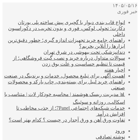
۱۴۰۵/۰۵/۱۶
خبر فوری
انواع قاب بندی دیوار با گچبری پیش ساخته پلی یورتان
دکارت؛ تحولی لوکس، فوری و بدون تخریب در دکوراسیون
داخلی
راهنمای جامع خرید تجهیزات اندازه گیری؛ چطور دقیق‌ترین
ابزارها را آنلاین بخریم؟
دندانپزشکی تحت بیهوشی در شرق تهران
سوالات متداول درباره خرید و نصب گیت فروشگاهی؛ از
قیمت تا تنظیم حساسیت و علت بوق زدن
اخبار هفته
اهمیت آگهی برای تبلیغ محصول، خدمات و برندینگ در صنعت
راهنمای خرید لیبل برای بسته‌بندی، چاپ بارکد و محصولات
صنعتی
📊 مدیریت ریسک هوشمند | محاسبه خودکار لات | متناسب با
اسکالپ، روزانه و سوئینگ
خدمات شبکه‌های اجتماعی 7Panel؛ از جذب مخاطب تا
افزایش درآمد
تفاوت ورق آهن و ورق آجدار در چیست ؟ کدام بهتر است؟
ورود
نوشته تصادفی