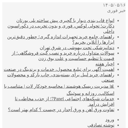
۱۴۰۵/۰۵/۱۶
خبر فوری
انواع قاب بندی دیوار با گچبری پیش ساخته پلی یورتان
دکارت؛ تحولی لوکس، فوری و بدون تخریب در دکوراسیون
داخلی
راهنمای جامع خرید تجهیزات اندازه گیری؛ چطور دقیق‌ترین
ابزارها را آنلاین بخریم؟
دندانپزشکی تحت بیهوشی در شرق تهران
سوالات متداول درباره خرید و نصب گیت فروشگاهی؛ از
قیمت تا تنظیم حساسیت و علت بوق زدن
اخبار هفته
اهمیت آگهی برای تبلیغ محصول، خدمات و برندینگ در صنعت
راهنمای خرید لیبل برای بسته‌بندی، چاپ بارکد و محصولات
صنعتی
📊 مدیریت ریسک هوشمند | محاسبه خودکار لات | متناسب با
اسکالپ، روزانه و سوئینگ
خدمات شبکه‌های اجتماعی 7Panel؛ از جذب مخاطب تا
افزایش درآمد
تفاوت ورق آهن و ورق آجدار در چیست ؟ کدام بهتر است؟
ورود
نوشته تصادفی