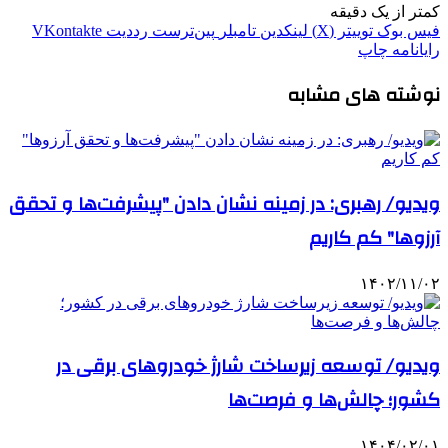
کمتر از یک دقیقه
فیس بوک
توییتر (X)
لینکدین
‫تامبلر
‫پین‌ترست
‫رددیت
‫VKontakte
رایانامه
چاپ
نوشته های مشابه
ویدیو/ رهبری: در زمینه‌ نشان دادن "پیشرفت‌ها و تحقق
آرزوها" کم کاریم
۱۴۰۲/۱۱/۰۲
ویدیو/ توسعه زیرساخت شارژ خودروهای برقی در
کشور؛ چالش‌ها و فرصت‌ها
۱۴۰۴/۰۲/۰۱