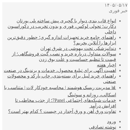
۱۴۰۵/۰۵/۱۷
خبر فوری
انواع قاب بندی دیوار با گچبری پیش ساخته پلی یورتان
دکارت؛ تحولی لوکس، فوری و بدون تخریب در دکوراسیون
داخلی
راهنمای جامع خرید تجهیزات اندازه گیری؛ چطور دقیق‌ترین
ابزارها را آنلاین بخریم؟
دندانپزشکی تحت بیهوشی در شرق تهران
سوالات متداول درباره خرید و نصب گیت فروشگاهی؛ از
قیمت تا تنظیم حساسیت و علت بوق زدن
اخبار هفته
اهمیت آگهی برای تبلیغ محصول، خدمات و برندینگ در صنعت
راهنمای خرید لیبل برای بسته‌بندی، چاپ بارکد و محصولات
صنعتی
📊 مدیریت ریسک هوشمند | محاسبه خودکار لات | متناسب با
اسکالپ، روزانه و سوئینگ
خدمات شبکه‌های اجتماعی 7Panel؛ از جذب مخاطب تا
افزایش درآمد
تفاوت ورق آهن و ورق آجدار در چیست ؟ کدام بهتر است؟
ورود
نوشته تصادفی