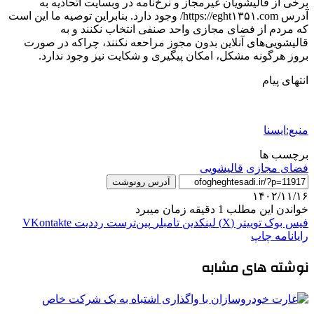
برخی از قالیشویان غیرمجاز و نرخ‌نامه در وبسایت اتحادیه به
آدرس https://eght۱۳۵۱.com/ وجود دارد. بنابراین توصیه ما این است
که مردم از فضای مجازی واحد صنفی انتخاب نکنند و به
قالیشویی‌های آنلاین بدون مجوز مراحعه نکنند، چراکه در صورت
بروز هرگونه مشکل، امکان پیگیری و شکایت نیز وجود ندارد.
انتهای پیام
منبع:ایسنا
برچسب ها
فضای مجازی
قالیشویی
آدرس رونوشت
۱۴۰۲/۱۱/۱۶
خواندن این مطلب 1 دقیقه زمان میبرد
فیس بوک
توییتر (X)
لینکدین
‫تامبلر
‫پین‌ترست
‫رددیت
‫VKontakte
رایانامه
چاپ
نوشته های مشابه