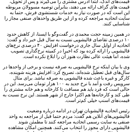
قیمت‌های اندک، ابتدا آدرس مشتری را می‌گیرند و پس از تحویل،
قیمت های گزاف ارائه می دهند، بنابراین توصیه مسوولان مربوطه
این است که در صورت نیاز به خدمات شستشوی فرش، حتما به
سایت اتحادیه مراجعه کرده و از این طریق واحدهای صنفی مجاز را
شناسایی کنند.
در همین زمینه حجت محمدی در گفت‌وگو با ایسنا، از کاهش حدود
۱۰ درصدی تقاضای قالیشویی نسبت به سال قبل خبر داد و گفت:
اتحادیه از اوایل سال جاری درخواست افزایش ۴۰ درصدی نرخ‌های
قالیشویی را ارائه کرده بود که اخیرا در کمیته نرخ‌گذاری تصویب
شده، اما هیئت عالی نظارت هنوز آن را ابلاغ نکرده است.
وی با بیان اینکه نرخ قالیشویی به صرفه نیست و برخی از واحدها در
سال‌های قبل تعطیل شده‌اند، تصریح کرد: افزایش هزینه شوینده،
کارگر و غیره باعث شده قالیشویی به صرفه نباشد. برای مثال
سرویس رفت و آمد با نرخ جدید به ۱۰۰ هزار تومان می‌رسد. این در
حالی است که فرد باید هم مسافت تا کارخانه و هم خانه مشتری را
طی کند و کارخانه‌ها هم اکثرا خارج از شهر هستند. این نرخ نسبت به
قیمت‌های اسنپ خیلی کم‌تر است.
رئیس اتحادیه قالیشویان تهران در ادامه درباره وضعیت
قالیشویی‌های آنلاین هم گفت: مردم حتما قبل از مراجعه به واحد
صنفی به سایت رسمی اتحادیه مراجعه کنند تا مطمئن شوند
قالیشویی دارای مجوز را انتخاب می‌کنند. همچنین امکان مشاهده