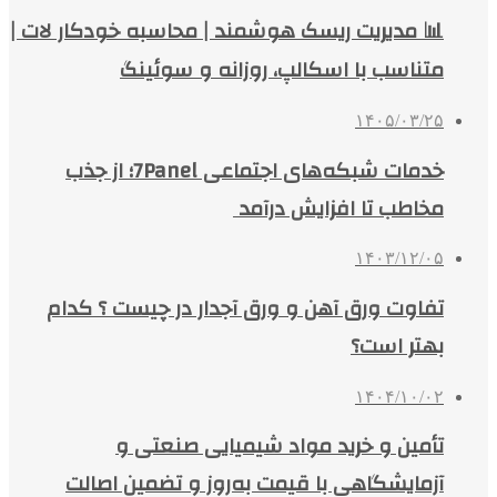
📊 مدیریت ریسک هوشمند | محاسبه خودکار لات |
متناسب با اسکالپ، روزانه و سوئینگ
۱۴۰۵/۰۳/۲۵
خدمات شبکه‌های اجتماعی 7Panel؛ از جذب
مخاطب تا افزایش درآمد
۱۴۰۳/۱۲/۰۵
تفاوت ورق آهن و ورق آجدار در چیست ؟ کدام
بهتر است؟
۱۴۰۴/۱۰/۰۲
تأمین و خرید مواد شیمیایی صنعتی و
آزمایشگاهی با قیمت به‌روز و تضمین اصالت