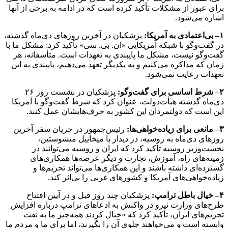
برای عبور از مشکلات تأکید کرده است که در ادامه به برخی از آنها
اشاره می‌شود.
۱
–
بی‌اعتمادی به آمریکا:
پزشکیان در آخرین روزهای دی‌ماه گذشته،
در گفت‌وگو با شبکه آمریکایی «ان. بی. سی» تأکید کرد: مشکل ما با
گفت‌وگو نیست، مشکل ما پایبندی به تعهدات است. متأسفانه، هر
زمان که مذاکره می‌کنیم و به یکدیگر تعهد می‌دهیم، پایبندی به این
تعهدات رعایت نمی‌شود.
۲
–
شرط اساسی برای گفت‌وگو:
پزشکیان در نشست روز ۲۶
دی‌ماه گذشته هیأت‌دولت، عنوان کرد که شرط گفت‌وگو با آمریکا
این است که دولتمردان این کشور به حرف‌هایشان عمل کنند.
۳
–
مانعی برای زیاده‌خواهی‌ها:
رئیس‌جمهور در جریان سفر آخرین
روزهای دی‌ماه به روسیه، در دیدار با میخاییل میشوستین،
نخست‌وزیر روسیه تأکید کرد که ایران و روسیه می‌توانند در
زمینه‌های راه، آموزش، تجارت و دیگر عرصه‌ها همکاری‌های
گسترده‌ای داشته باشند و این همکاری‌ها می‌تواند تحریم‌ها و
زیاده‌خواهی‌های آمریکا و کشورهای غربی را بی‌اثر کند.
۴
–
خیال باطل ترامپ:
پزشکیان چند روز قبل و در آیین افتتاح
طرح‌های وزارت نیرو در واکنش به ادعاهای ترامپ درباره افزایش
تحریم‌های ایران، تأکید کرد که «خیال کردند همه‌چیز ما به نفت
وابسته است و می‌خواهند جلوی آن را بگیرند، اما برای ما و مردم ما