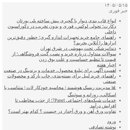
۱۴۰۵/۰۵/۱۵
خبر فوری
انواع قاب بندی دیوار با گچبری پیش ساخته پلی یورتان
دکارت؛ تحولی لوکس، فوری و بدون تخریب در دکوراسیون
داخلی
راهنمای جامع خرید تجهیزات اندازه گیری؛ چطور دقیق‌ترین
ابزارها را آنلاین بخریم؟
دندانپزشکی تحت بیهوشی در شرق تهران
سوالات متداول درباره خرید و نصب گیت فروشگاهی؛ از
قیمت تا تنظیم حساسیت و علت بوق زدن
اخبار هفته
اهمیت آگهی برای تبلیغ محصول، خدمات و برندینگ در صنعت
راهنمای خرید لیبل برای بسته‌بندی، چاپ بارکد و محصولات
صنعتی
📊 مدیریت ریسک هوشمند | محاسبه خودکار لات | متناسب با
اسکالپ، روزانه و سوئینگ
خدمات شبکه‌های اجتماعی 7Panel؛ از جذب مخاطب تا
افزایش درآمد
تفاوت ورق آهن و ورق آجدار در چیست ؟ کدام بهتر است؟
ورود
نوشته تصادفی