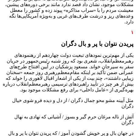
مشکلات موجود، نشان داد قصد ندارد مانند برخی دوره‌های پیشین،
معیشت مردم را با «سراب مذاکره» پیوند زده و کشور را معطل
وعده‌های ریز و درشت طرف‌های غربی و به‌ویژه آمریکایی‌ها نگه
دارد.
۱
پریدن نتوان با پر و بال دگران
یکی از مهم‌ترین نمودهای تبعیت دولت چهاردهم از رهنمودهای
رهبرمعظم‌انقلاب، شعری بود که روز شنبه رئیس‌جمهور در جریان
سفر به سیرجان خواند. مسعود پزشکیان در آیین افتتاح طرح‌های
عمرانی ضمن تأکید بر اینکه مقام‌معظم‌رهبری روز جمعه «سخنان
زیبایی داشتند»، چند بیت از یکی از اشعار اقبال لاهوری را خواند که
بیش از هر چیز در تأیید راهبردهای ترسیمی رهبرمعظم‌انقلاب درباره
بهره‌گیری از «عامل داخلی» برای رفع مشکلات موجود بود.
مثل آیینه مشو محو جمال دگران / از دل و دیده فرو شوی خیال
دگران
آتش از ناله مرغان حرم گیر و بسوز / آشیانی که نهادی به نهال
دگران
در جهان بال و پر خویش گشودن آموز / که پریدن نتوان با پر و بال