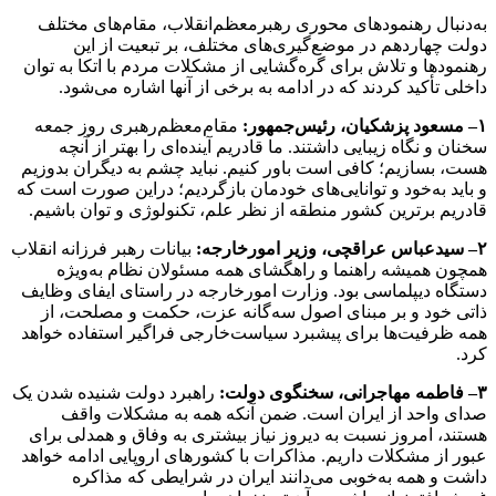
به‌دنبال رهنمودهای محوری رهبرمعظم‌انقلاب، مقام‌های مختلف
دولت چهاردهم در موضع‌گیری‌های مختلف، بر تبعیت از این
رهنمودها و تلاش برای گره‌گشایی از مشکلات مردم با اتکا به توان
داخلی تأکید کردند که در ادامه به برخی از آنها اشاره می‌شود.
۱
–
مسعود پزشکیان، رئیس‌جمهور:
مقام‌معظم‌رهبری روز جمعه
سخنان و نگاه زیبایی داشتند. ما قادریم آینده‌ای را بهتر از آنچه
هست، بسازیم؛ کافی است باور کنیم. نباید چشم به دیگران بدوزیم
و باید به‌خود و توانایی‌های خودمان بازگردیم؛ دراین صورت است که
قادریم برترین کشور منطقه از نظر علم، تکنولوژی و توان باشیم.
۲
–
سیدعباس عراقچی، وزیر امورخارجه:
بیانات رهبر فرزانه انقلاب
همچون همیشه راهنما و راهگشای همه مسئولان نظام به‌ویژه
دستگاه دیپلماسی بود. وزارت امورخارجه در راستای ایفای وظایف
ذاتی خود و بر مبنای اصول سه‌گانه عزت، حکمت و مصلحت، از
همه ظرفیت‌ها برای پیشبرد سیاست‌خارجی فراگیر استفاده خواهد
کرد.
۳
–
فاطمه مهاجرانی، سخنگوی دولت:
راهبرد دولت شنیده شدن یک
صدای واحد از ایران است. ضمن آنکه همه به مشکلات واقف
هستند، امروز نسبت به دیروز نیاز بیشتری به وفاق و همدلی برای
عبور از مشکلات داریم. مذاکرات با کشورهای اروپایی ادامه خواهد
داشت و همه به‌خوبی می‌دانند ایران در شرایطی که مذاکره