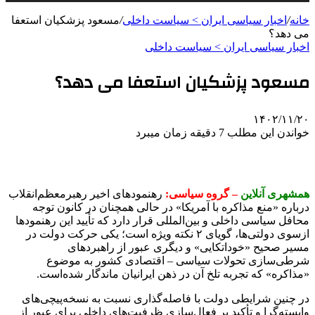
خانه
/
اخبار سیاسی ایران > سیاست داخلی
/
مسعود پزشکیان استعفا
می دهد؟
اخبار سیاسی ایران > سیاست داخلی
مسعود پزشکیان استعفا می دهد؟
۱۴۰۲/۱۱/۲۰
خواندن این مطلب 7 دقیقه زمان میبرد
همشهری آنلاین
– گروه سیاسی:
رهنمودهای اخیر رهبرمعظم‌انقلاب
درباره «منع مذاکره با آمریکا» در حالی همچنان در کانون توجه
محافل سیاسی داخلی و بین‌المللی قرار دارد که تأیید این رهنمودها
ازسوی دولتی‌ها، گویای ۲ نکته ویژه است؛ یکی حرکت دولت در
مسیر صحیح «خوداتکایی» و دیگری عبور از راهبردهای
شرطی‌سازی تحولات سیاسی – اقتصادی کشور به موضوع
«مذاکره» که تجربه تلخ آن در ذهن ایرانیان ماندگار شده‌است.
در چنین شرایطی دولت با فاصله‌گذاری نسبت به نسخه‌پیچی‌های
وابسته‌گرا و تأکید بر فعال‌سازی ظرفیت‌های داخلی برای عبور از