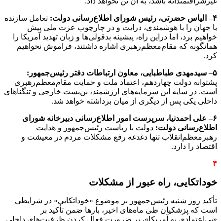
غیرشرافتمندانه باشد، به آن تن نخواهد داد.
۴
–
الیاس حضرتی، رئیس شورای اطلاع‌رسانی دولت:
تعامل سازنده
با جهان را با هوشمندی، درایت و در چارچوب ‌عزت ملی پیش
خواهیم برد، اما دراین راه، پیشینه بدقولی‌ها و زبان تهدید آمریکا را
همانگونه که مقام‌معظم‌رهبری اشاره داشتند، فراموش نخواهیم
کرد.
۵
–
سیدمهدی طباطبایی، معاون ارتباطات دفتر رئیس‌جمهور:
پشتوانه دولت چهاردهم، اعتماد ملت و حمایت مقام‌معظم‌رهبری
است. در سایه این سرمایه‌های ارزشمند، بن‌بست خارجی و تنگناهای
داخلی یکی پس از دیگری از میان برداشته خواهد شد.
۶
–
علی احمدنیا، سرپرست امور اطلاع‌رسانی دبیرخانه شورای
اطلاع‌رسانی دولت:
دولت با ریاست رئیس‌جمهور و هدایت
رهبرمعظم‌انقلاب تنها دغدغه رفع مشکلات مردم در معیشت و
اقتصاد را دارد.
۴
خوداتکایی، راه عبور از مشکلات
تأکید روز شنبه رئیس‌جمهور بر موضوع «خوداتکایی» در شرایطی
است که پزشکیان طی ماه‌های اخیر، بارها ضمن تأکید بر
«بی‌اعتمادی به آمریکا»، بر ضرورت فعال کردن ظرفیت‌های داخلی