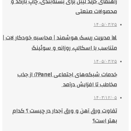
راهنمای خرید لیبل برای بسته‌بندی، چاپ بارکد و
محصولات صنعتی
۱۴۰۵/۰۳/۲۵
📊 مدیریت ریسک هوشمند | محاسبه خودکار لات |
متناسب با اسکالپ، روزانه و سوئینگ
۱۴۰۵/۰۳/۲۵
خدمات شبکه‌های اجتماعی 7Panel؛ از جذب
مخاطب تا افزایش درآمد
۱۴۰۳/۱۲/۰۵
تفاوت ورق آهن و ورق آجدار در چیست ؟ کدام
بهتر است؟