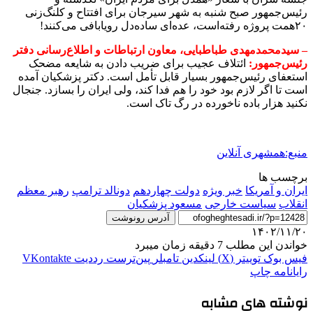
رئیس‌جمهور صبح شنبه به شهر سیرجان برای افتتاح و کلنگ‌زنی
۲۰همت پروژه رفته‌است، عده‌ای ساده‌دل رویابافی می‌کنند!
–
سیدمحمدمهدی طباطبایی، معاون ارتباطات و اطلاع‌رسانی دفتر
رئیس‌جمهور:
ائتلاف عجیب برای ضریب دادن به شایعه مضحک
استعفای رئیس‌جمهور بسیار قابل تأمل است. دکتر پزشکیان آمده
است تا اگر لازم بود خود را هم فدا کند، ولی ایران را بسازد. جنجال
نکنید هزار باده ناخورده در رگ تاک است.
منبع:همشهری آنلاین
برچسب ها
ایران و آمریکا
خبر ویژه
دولت چهاردهم
دونالد ترامپ
رهبر معظم
انقلاب
سیاست‌ خارجی
مسعود پزشکیان
آدرس رونوشت
۱۴۰۲/۱۱/۲۰
خواندن این مطلب 7 دقیقه زمان میبرد
فیس بوک
توییتر (X)
لینکدین
‫تامبلر
‫پین‌ترست
‫رددیت
‫VKontakte
رایانامه
چاپ
نوشته های مشابه