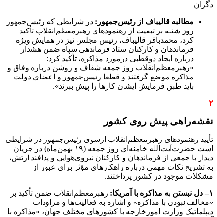
دگران
مطالبه قالیباف از رئیس‌جمهور:
در شرایطی که رئیس‌جمهور
روز شنبه بر تبعیت از رهنمودهای رهبرمعظم‌انقلاب تأکید
کرد، محمدباقر قالیباف، رئیس مجلس نیز در همایش ویژه
فرماندهان و کارکنان ستاد فرماندهی سپاه ضمن هشدار
درباره ایجاد دوقطبی درمورد مذاکره، تأکید کرد:
«رهبرمعظم‌انقلاب روز جمعه شفاف و روشن درباره وفاق و
مذاکره موضع گرفتند و قطعا رئیس‌جمهور و اعضای دولت
باید طبق فرمایش ایشان کارها را پیش ببرند».
۲
نقشه‌راهی پیش روی کشور
تأیید رهنمودهای رهبرمعظم‌انقلاب ازسوی رئیس‌جمهور در شرایطی
است حضرت‌آیت‌الله خامنه‌ای روز جمعه (۱۹ بهمن‌ماه) در جریان
دیدار با جمعی از فرماندهان و کارکنان نیروی‌هوایی و پدافند ارتش،
به تشریح نکات مهمی درباره راهکارهای مؤثر برای عبور از
مشکلات موجود در کشور پرداختند.
۱
–
دل نبستن به مذاکره با آمریکا:
رهبرمعظم‌انقلاب ضمن تأکید بر
«مخالف نبودن با مذاکره» و اشاره به فعالیت‌ها و مراودات
دیپلماتیک وزارت امورخارجه با کشورهای مختلف جهان، «مذاکره با