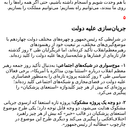
با هم وحدت شویم و انسجام داشته باشیم، حتی اگر همه راه‌ها را به
روی ما ببندند، می‌توانیم راه بسازیم؛ می‌توانیم مملکت را بسازیم.
۵
جریان‌سازی علیه دولت
در شرایطی که رئیس‌جمهور و چهره‌های مختلف دولت چهاردهم با
موضع‌گیری‌های مختلف، بر تبعیت خود از رهنمودهای
رهبرمعظم‌انقلاب تأکید کرده‌اند، اما غربگرایان طی ۲ روز گذشته
فاز تازه‌ای از فشارها و شایعه‌سازی‌ها علیه دولت را کلید زده‌اند.
۱
–
موج‌سواری در شبکه‌های اجتماعی:
به‌دنبال تأکید روز جمعه رهبر
معظم انقلاب درباره «استثنا بودن مذاکره با آمریکا»، برخی فعالان
سیاسی طی ۲ روز گذشته پروژه‌ تازه‌ای را به‌منظور فضاسازی
علیه دولت در فضای‌مجازی و شبکه‌های اجتماعی کلید زده‌اند؛
پروژه‌ای که بیش از هر چیز کلیدواژه «استعفای پزشکیان» را
پیگیری می‌کرد.
۲- دو وجه یک پروژه مشکوک:
پروژه تازه استعفا که ازسوی جریانی
مشکوک هدایت می‌شود، دو وجه قابل توجه دارد؛ یکی طرح موضوع
استعفای پزشکیان در قالب «خبر» که بیش از هر چیز راهبرد
اختلاف‌افکنی را پیگیری می‌کند و دیگری طرح این موضوع در
چارچوب «مطالبه از رئیس‌جمهور».