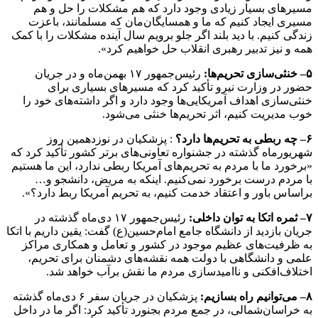
مسیرهای بسیار زیادی وجود دارد که هم مشکلات را حل و هم
مسیری ایجاد کنیم که ما و همسایگان‌مان که مسلمانند، باعزت
زندگی کنیم. با دید بلند اگر جلو برویم سال آینده مشکلات را با کمک
همه و نیز تدبیر رهبری انقلاب حل خواهیم کرد».
۵
–
خنثی‌سازی تحریم‌ها:
رئیس‌جمهور ۱۷ بهمن‌ماه و در جریان
حضور در وزارت نیرو تأکید کرد که مسیرهای بسیاری برای
خنثی‌سازی اهداف آمریکایی‌ها وجود دارد و اگر داشته‌های خود را
خوب مدیریت کنیم، اثر تحریم‌ها خنثی می‌شود.
۶
–
چه ربطی به تحریم‌ها دارد؟
: پزشکیان در نوزدهمین روز
شهریورماه گذشته در جشنواره تعاونی‌های برتر کشور تأکید کرد که
«برخورد ما با مردم به تحریم‌های آمریکا ربطی ندارد، این ما هستیم
با مردم درست برخورد نمی‌کنیم. اینکه به مریض، دانشجو و…
براساس باور و اعتقاد خدمت کنیم، به تحریم آمریکا ربط دارد؟».
۷
–
ثمره اتکا به توان داخلی:
رئیس‌جمهور ۱۷ دی‌ماه گذشته در
جریان بازدید از دانشگاه جامع امام‌حسین(ع) گفت: یقین داریم با اتکا
به ظرفیت‌های عظیم موجود در کشور و تعامل و همکاری مراکز
علمی و دانشگاهی با دولت همه نقشه‌های دشمنان برای تحریم،
اختلاف‌افکنی و ناامیدسازی مردم ما نقش برآب خواهد شد.
۸
–
می‌توانیم راه بسازیم:
پزشکیان در جریان سفر ۶ دی‌ماه گذشته
به خراسان‌شمالی، در جمع مردم بجنورد تأکید کرد: اگر ما در داخل