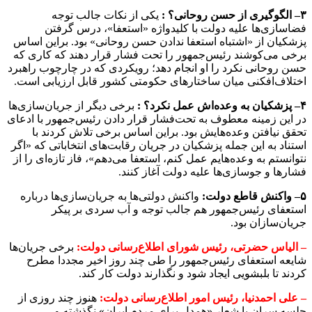
۳
–
الگوگیری از حسن روحانی؟ :
یکی از نکات جالب توجه
فضاسازی‌ها علیه دولت با کلیدواژه «استعفا»، درس گرفتن
پزشکیان از «اشتباه استعفا ندادن حسن روحانی» بود. براین اساس
برخی می‌کوشند رئیس‌جمهور را تحت فشار قرار دهند که کاری که
حسن روحانی نکرد را او انجام دهد؛ رویکردی که در چارچوب راهبرد
اختلاف‌افکنی میان ساختارهای حکومتی کشور قابل ارزیابی است.
۴
–
پزشکیان به وعده‌اش عمل نکرد؟ :
برخی دیگر از جریان‌سازی‌ها
در این زمینه معطوف به تحت‌فشار قرار دادن رئیس‌جمهور با ادعای
تحقق نیافتن وعده‌هایش بود. براین اساس برخی تلاش کردند با
استناد به این جمله پزشکیان در جریان رقابت‌های انتخاباتی که «اگر
نتوانستم به وعده‌هایم عمل کنم، استعفا می‌دهم»، فاز تازه‌ای را از
فشارها و جوسازی‌ها علیه دولت آغاز کنند.
۵
–
واکنش قاطع دولت:
واکنش دولتی‌ها به جریان‌سازی‌ها درباره
استعفای رئیس‌جمهور هم جالب توجه و آب سردی بر پیکر
جریان‌سازان بود.
– الیاس حضرتی، رئیس شورای اطلاع‌رسانی دولت:
برخی جریان‌ها
شایعه استعفای رئیس‌جمهور را طی چند روز اخیر مجددا مطرح
کردند تا بلبشویی ایجاد شود و نگذارند دولت کار کند.
–
علی احمدنیا، رئیس امور اطلاع‌رسانی دولت:
هنوز چند روزی از
جلسه سران با شعار «همدل برای مردم ایران» نگذشته و