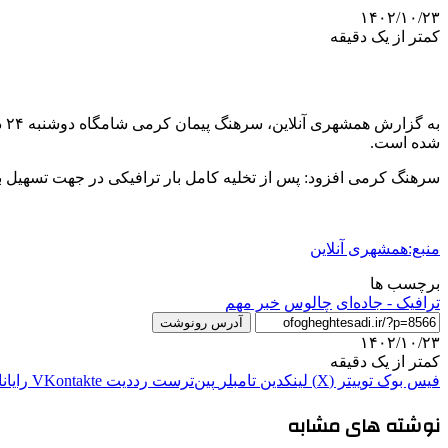
۱۴۰۲/۱۰/۲۳
کمتر از یک دقیقه
شده است.
سرهنگ کرمی افزود: پس از تخلیه کامل بار ترافیکی در جهت تسهی
منبع:همشهری آنلاین
برچسب ها
ترافیک - جاده‌ای
چالوس
خبر مهم
آدرس رونوشت
۱۴۰۲/۱۰/۲۳
کمتر از یک دقیقه
فیس بوک
توییتر (X)
لینکدین
‫تامبلر
‫پین‌ترست
‫رددیت
‫VKontakte
رایان
نوشته های مشابه