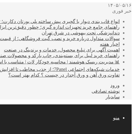
۱۴۰۵/۰۵/۱۶
خبر فوری
انواع قاب بندی دیوار با گچبری پیش ساخته پلی یورتان دکارت
راهنمای جامع خرید تجهیزات اندازه گیری؛ چطور دقیق‌ترین ابزاره
دندانپزشکی تحت بیهوشی در شرق تهران
سوالات متداول درباره خرید و نصب گیت فروشگاهی؛ از قیمت
اخبار هفته
اهمیت آگهی برای تبلیغ محصول، خدمات و برندینگ در صنعت
راهنمای خرید لیبل برای بسته‌بندی، چاپ بارکد و محصولات صن
📊 مدیریت ریسک هوشمند | محاسبه خودکار لات | متناسب با اس
خدمات شبکه‌های اجتماعی 7Panel؛ از جذب مخاطب تا افزایش درآمد
تفاوت ورق آهن و ورق آجدار در چیست ؟ کدام بهتر است؟
ورود
نوشته تصادفی
سایدبار
منو