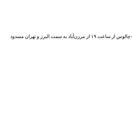
به گزارش همشهری آنلاین، سرهنگ پیمان کرمی شامگاه دوشنبه ۲۴ دی ماه گفت: به دلیل ترافیک سنگین، مسیر جنوب به شمال محور کرج-چالوس از ساعت ۱۹ از مرزن‌آباد به سمت البرز و تهران مسدود