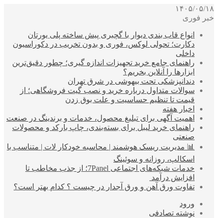
۱۴۰۵/۰۵/۱۸
خبر فوری
انواع قاب بندی دیوار با گچبری پیش ساخته پلی یورتان
دکارت؛ تحولی لوکس، فوری و بدون تخریب در دکوراسیون
داخلی
راهنمای جامع خرید تجهیزات اندازه گیری؛ چطور دقیق‌ترین
ابزارها را آنلاین بخریم؟
دندانپزشکی تحت بیهوشی در شرق تهران
سوالات متداول درباره خرید و نصب گیت فروشگاهی؛ از
قیمت تا تنظیم حساسیت و علت بوق زدن
اخبار هفته
اهمیت آگهی برای تبلیغ محصول، خدمات و برندینگ در صنعت
راهنمای خرید لیبل برای بسته‌بندی، چاپ بارکد و محصولات
صنعتی
📊 مدیریت ریسک هوشمند | محاسبه خودکار لات | متناسب با
اسکالپ، روزانه و سوئینگ
خدمات شبکه‌های اجتماعی 7Panel؛ از جذب مخاطب تا
افزایش درآمد
تفاوت ورق آهن و ورق آجدار در چیست ؟ کدام بهتر است؟
ورود
نوشته تصادفی