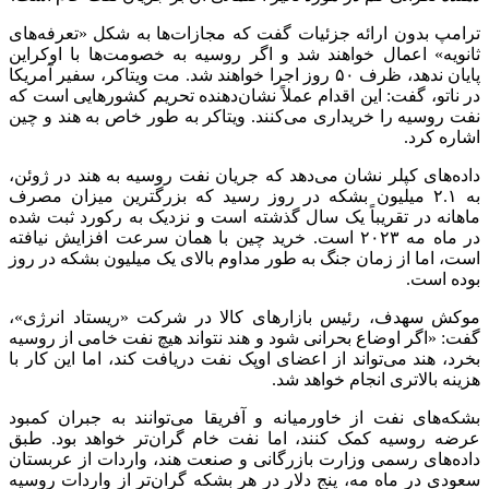
ترامپ بدون ارائه جزئیات گفت که مجازات‌ها به شکل «تعرفه‌های
ثانویه» اعمال خواهند شد و اگر روسیه به خصومت‌ها با اوکراین
پایان ندهد، ظرف ۵۰ روز اجرا خواهند شد.
مت
ویتاکر
، سفیر آمریکا
در ناتو، گفت: این اقدام عملاً نشان‌دهنده تحریم کشورهایی است که
نفت روسیه را خریداری می‌کنند.
ویتاکر
به طور خاص به هند و چین
اشاره کرد.
داده‌های کپلر نشان می‌دهد که جریان نفت روسیه به هند در ژوئن،
به ۲.۱ میلیون بشکه در روز رسید که بزرگترین میزان مصرف
ماهانه در تقریباً یک سال گذشته است و نزدیک به رکورد ثبت شده
در ماه مه ۲۰۲۳ است. خرید چین با همان سرعت افزایش نیافته
است، اما از زمان جنگ به طور مداوم بالای یک میلیون بشکه در روز
بوده است.
موکش
سهدف
، رئیس بازارهای کالا در شرکت «
ریستاد
انرژی»،
گفت: «اگر اوضاع بحرانی شود و هند نتواند هیچ نفت خامی از روسیه
بخرد، هند می‌تواند از اعضای اوپک نفت دریافت کند، اما این کار با
هزینه بالاتری انجام خواهد شد.
بشکه‌های نفت از خاورمیانه و آفریقا می‌توانند به جبران کمبود
عرضه روسیه کمک کنند، اما نفت خام گران‌تر خواهد بود. طبق
داده‌های رسمی وزارت بازرگانی و صنعت هند، واردات از عربستان
سعودی در ماه مه، پنج دلار در هر بشکه گران‌تر از واردات روسیه