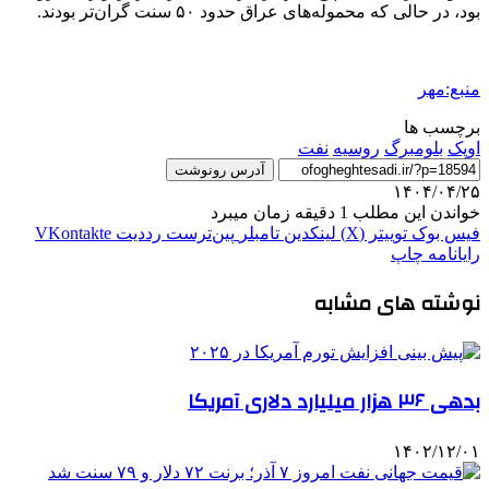
بود، در حالی که محموله‌های عراق حدود ۵۰ سنت گران‌تر بودند.
منبع:مهر
برچسب ها
اوپک
بلومبرگ
روسیه
نفت
آدرس رونوشت
۱۴۰۴/۰۴/۲۵
خواندن این مطلب 1 دقیقه زمان میبرد
فیس بوک
توییتر (X)
لینکدین
‫تامبلر
‫پین‌ترست
‫رددیت
‫VKontakte
رایانامه
چاپ
نوشته های مشابه
بدهی ۳۶ هزار میلیارد دلاری آمریکا
۱۴۰۲/۱۲/۰۱