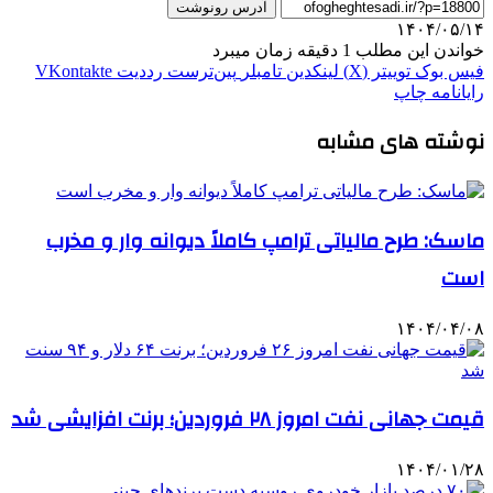
آدرس رونوشت
۱۴۰۴/۰۵/۱۴
خواندن این مطلب 1 دقیقه زمان میبرد
فیس بوک
توییتر (X)
لینکدین
‫تامبلر
‫پین‌ترست
‫رددیت
‫VKontakte
رایانامه
چاپ
نوشته های مشابه
ماسک: طرح مالیاتی ترامپ کاملاً دیوانه وار و مخرب
است
۱۴۰۴/۰۴/۰۸
قیمت جهانی نفت امروز ۲۸ فروردین؛ برنت افزایشی شد
۱۴۰۴/۰۱/۲۸