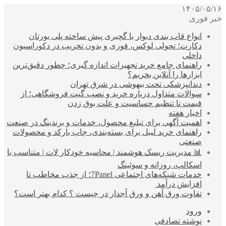
۱۴۰۵/۰۵/۱۶
خبر فوری
انواع قاب بندی دیوار با گچبری پیش ساخته پلی یورتان
دکارت؛ تحولی لوکس، فوری و بدون تخریب در دکوراسیون
داخلی
راهنمای جامع خرید تجهیزات اندازه گیری؛ چطور دقیق‌ترین
ابزارها را آنلاین بخریم؟
دندانپزشکی تحت بیهوشی در شرق تهران
سوالات متداول درباره خرید و نصب گیت فروشگاهی؛ از
قیمت تا تنظیم حساسیت و علت بوق زدن
اخبار هفته
اهمیت آگهی برای تبلیغ محصول، خدمات و برندینگ در صنعت
راهنمای خرید لیبل برای بسته‌بندی، چاپ بارکد و محصولات
صنعتی
📊 مدیریت ریسک هوشمند | محاسبه خودکار لات | متناسب با
اسکالپ، روزانه و سوئینگ
خدمات شبکه‌های اجتماعی 7Panel؛ از جذب مخاطب تا
افزایش درآمد
تفاوت ورق آهن و ورق آجدار در چیست ؟ کدام بهتر است؟
ورود
نوشته تصادفی