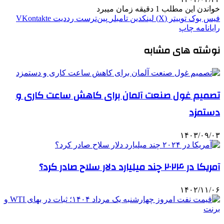
خواندن این مطلب 1 دقیقه زمان میبرد
فیس بوک
توییتر (X)
لینکدین
‫تامبلر
‫پین‌ترست
‫رددیت
‫VKontakte
رایانامه
چاپ
نوشته های مشابه
تصمیم غول صنعت آلمان برای کاهش ساعت کاری و
دستمزد
۱۴۰۳/۰۹/۰۳
آمریکا در ۲۰۲۴ چند میلیارد دلار سلاح صادر کرد؟
۱۴۰۲/۱۱/۰۶