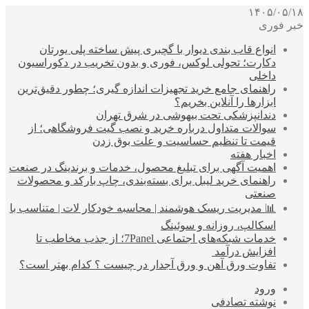
۱۴۰۵/۰۵/۱۸
خبر فوری
انواع قاب بندی دیوار با گچبری پیش ساخته پلی یورتان
دکارت؛ تحولی لوکس، فوری و بدون تخریب در دکوراسیون
داخلی
راهنمای جامع خرید تجهیزات اندازه گیری؛ چطور دقیق‌ترین
ابزارها را آنلاین بخریم؟
دندانپزشکی تحت بیهوشی در شرق تهران
سوالات متداول درباره خرید و نصب گیت فروشگاهی؛ از
قیمت تا تنظیم حساسیت و علت بوق زدن
اخبار هفته
اهمیت آگهی برای تبلیغ محصول، خدمات و برندینگ در صنعت
راهنمای خرید لیبل برای بسته‌بندی، چاپ بارکد و محصولات
صنعتی
📊 مدیریت ریسک هوشمند | محاسبه خودکار لات | متناسب با
اسکالپ، روزانه و سوئینگ
خدمات شبکه‌های اجتماعی 7Panel؛ از جذب مخاطب تا
افزایش درآمد
تفاوت ورق آهن و ورق آجدار در چیست ؟ کدام بهتر است؟
ورود
نوشته تصادفی