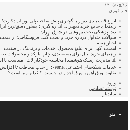
۱۴۰۵/۰۵/۱۶
خبر فوری
انواع قاب بندی دیوار با گچبری پیش ساخته پلی یورتان دکارت
راهنمای جامع خرید تجهیزات اندازه گیری؛ چطور دقیق‌ترین ابزاره
دندانپزشکی تحت بیهوشی در شرق تهران
سوالات متداول درباره خرید و نصب گیت فروشگاهی؛ از قیمت
اخبار هفته
اهمیت آگهی برای تبلیغ محصول، خدمات و برندینگ در صنعت
راهنمای خرید لیبل برای بسته‌بندی، چاپ بارکد و محصولات صن
📊 مدیریت ریسک هوشمند | محاسبه خودکار لات | متناسب با اس
خدمات شبکه‌های اجتماعی 7Panel؛ از جذب مخاطب تا افزایش درآمد
تفاوت ورق آهن و ورق آجدار در چیست ؟ کدام بهتر است؟
ورود
نوشته تصادفی
سایدبار
منو