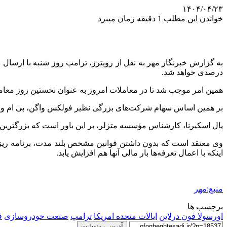
۱۴۰۴/۰۴/۲۳
خواندن این مطلب 1 دقیقه زمان میبرد
به گزارش خبرنگار مهر به نقل از رویترز، ترامپ روز شنبه با ارسال ن
درصدی خواهد شد.
همین امر موجب شد تا در معاملات امروز به عنوان نخستین روز معا
بر همین اساس سهام شرکت‌های بزرگی نظیر فولکس واگن، بی
ام
و، بنز
پال
اسکیرنا
، کارشناس مؤسسه
متزلر
، بر این باور است که بزرگتری
وی معتقد است که بدون داشتن قوانین مشخص بلند مدت، برنامه
ری
اینکه با اعمال تعرفه‌ها بار مالی آنها هم افزایش یابد.
منبع:مهر
برچسب ها
اورسولا فون درلاین
ایالات متحده امریکا
ترامپ
صنعت خودروسازی
ف
آدرس رونوشت